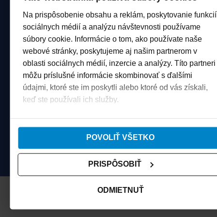
General Info
Na prispôsobenie obsahu a reklám, poskytovanie funkcií
info@worldcupjasna.sk
sociálnych médií a analýzu návštevnosti používame
súbory cookie. Informácie o tom, ako používate naše
Accommodation teams
accommodation@worldcupjasna.s
webové stránky, poskytujeme aj našim partnerom v
oblasti sociálnych médií, inzercie a analýzy. Títo partneri
Marketing
môžu príslušné informácie skombinovať s ďalšími
marketing@worldcupjasna.sk
údajmi, ktoré ste im poskytli alebo ktoré od vás získali,
Media
keď ste používali ich služby.
media@worldcupjasna.sk
E-shop
eshop@worldcupjasna.sk
POVOLIŤ VŠETKO
VIP
vip@worldcupjasna.sk
PRISPÔSOBIŤ
ODMIETNUŤ
Organization