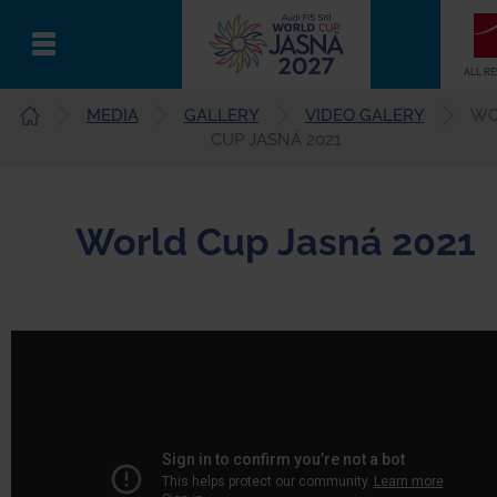
ALL R
MEDIA
GALLERY
VIDEO GALERY
WO
English
CUP JASNÁ 2021
World Cup Jasná 2021