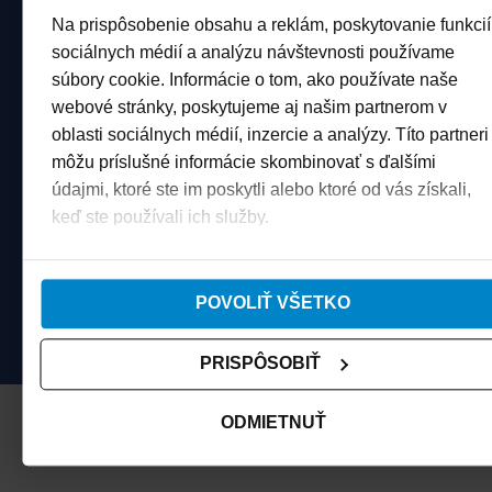
Na prispôsobenie obsahu a reklám, poskytovanie funkcií
Všeobecné informácie:
info@worldcupjasna.sk
sociálnych médií a analýzu návštevnosti používame
súbory cookie. Informácie o tom, ako používate naše
Ubytovanie:
webové stránky, poskytujeme aj našim partnerom v
accommodation@worldcupjasna.s
oblasti sociálnych médií, inzercie a analýzy. Títo partneri
Marketing:
môžu príslušné informácie skombinovať s ďalšími
marketing@worldcupjasna.sk
údajmi, ktoré ste im poskytli alebo ktoré od vás získali,
Médiá:
keď ste používali ich služby.
media@worldcupjasna.sk
E-shop:
eshop@worldcupjasna.sk
POVOLIŤ VŠETKO
VIP:
vip@worldcupjasna.sk
PRISPÔSOBIŤ
ODMIETNUŤ
Organizátori