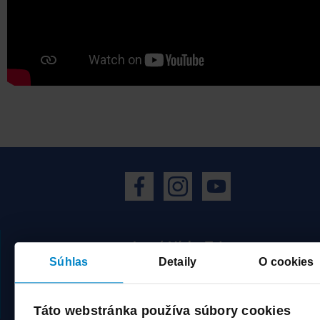
Jasná Nízke Tatry
Súhlas
Detaily
O cookies
Demänovská dolina 72
031 01 Liptovský Mikuláš
Slovensko
Táto webstránka používa súbory cookies