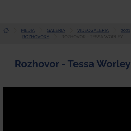
MÉDIÁ
GALÉRIA
VIDEOGALÉRIA
2021
Slovenčina
ROZHOVORY
ROZHOVOR - TESSA WORLEY
Rozhovor - Tessa Worley